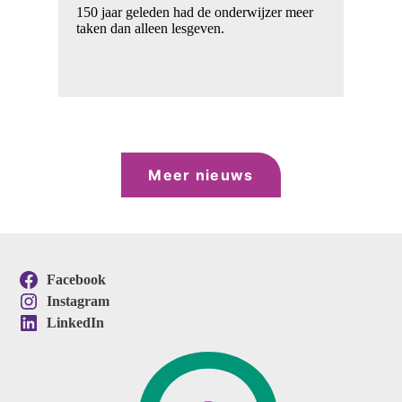
Wi
150 jaar geleden had de onderwijzer meer
la
taken dan alleen lesgeven.
Meer nieuws
Facebook
Instagram
LinkedIn