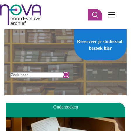
Ga
naar
de
inhoud
Reserveer je studiezaal-
bezoek
hier
Onderzoeken