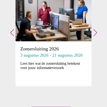
Z
z
2
Zomersluiting 2026
La
mp
3 augustus 2026 - 21 augustus 2026
re
Lees hier wat de zomersluiting betekent
voor jouw informatieverzoek
n