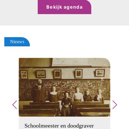
Bekijk agenda
Nieuws
S
w
Schoolmeester en doodgraver