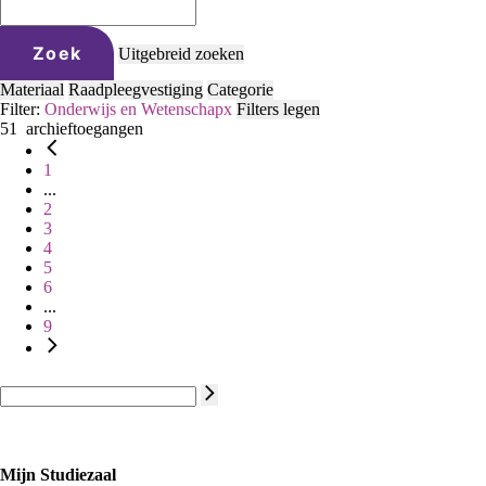
Zoek
Uitgebreid zoeken
Materiaal
Raadpleegvestiging
Categorie
Filter:
Onderwijs en Wetenschap
x
Filters legen
51
archieftoegangen
1
...
2
3
4
5
6
...
9
Mijn Studiezaal