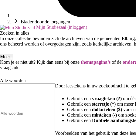
Blader door de toegangen
Mijn Studiezaal (inloggen)
Zoeken in alles
In onze collectie bevinden zich de archieven van de gemeenten Elburg,
ons beheerd worden of overgedragen zijn, zoals kerkelijke archieven, he
Meer...
Kom je er niet uit? Kijk dan eens bij onze
themapagina’s
of de
onderz
vraagstuk.
Alle woorden
Door leestekens in uw zoekopdracht te gebr
Gebruik een
vraagteken (?)
om één 
Gebruik een
sterretje (*)
om meer le
Gebruik een
dollarteken ($)
voor uw
Gebruik een
minteken (-)
om zoekte
Gebruik een
Dubbele aanhalingste
Voorbeelden van het gebruik van deze lee