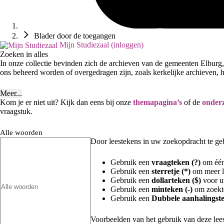
Blader door de toegangen
Mijn Studiezaal (inloggen)
Zoeken in alles
In onze collectie bevinden zich de archieven van de gemeenten Elburg,
ons beheerd worden of overgedragen zijn, zoals kerkelijke archieven, he
Meer...
Kom je er niet uit? Kijk dan eens bij onze
themapagina’s
of de
onderz
vraagstuk.
Alle woorden
Door leestekens in uw zoekopdracht te gebr
Gebruik een
vraagteken (?)
om één 
Gebruik een
sterretje (*)
om meer le
Gebruik een
dollarteken ($)
voor uw
Gebruik een
minteken (-)
om zoekte
Gebruik een
Dubbele aanhalingste
Voorbeelden van het gebruik van deze lee