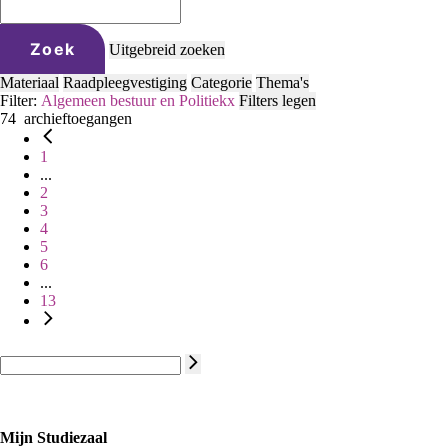
Zoek
Uitgebreid zoeken
Materiaal
Raadpleegvestiging
Categorie
Thema's
Filter:
Algemeen bestuur en Politiek
x
Filters legen
74
archieftoegangen
1
...
2
3
4
5
6
...
13
Mijn Studiezaal