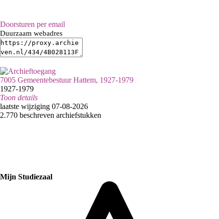
Doorsturen per email
Duurzaam webadres
7005 Gemeentebestuur Hattem, 1927-1979
1927-1979
Toon details
Datering
laatste wijziging 07-08-2026
:
1927-1979
2.770 beschreven archiefstukken
Inventaristitel:
1142 - Inventaris van het archief van het gemeentebestuur 1927 - 1979
Raadpleegvestiging:
Epe
Omvang
:
55 m
Openbaarheid
Mijn Studiezaal
:
Gedeeltelijk openbaar
Categorie:
Algemeen bestuur en Politiek