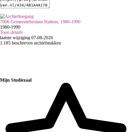
7006 Gemeentebestuur Hattem, 1980-1990
1980-1990
Toon details
Datering
laatste wijziging 07-08-2026
:
1980-1990
1.185 beschreven archiefstukken
Inventaristitel:
115 - Inventaris archief gemeentebestuur Hattem 1980 - 1990
Raadpleegvestiging:
Epe
Omvang
:
25,5 m
Categorie:
Mijn Studiezaal
Algemeen bestuur en Politiek