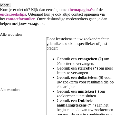
Meer...
Kom je er niet uit? Kijk dan eens bij onze
themapagina’s
of de
onderzoekstips
. Uiteraard kun je ook altijd contact opnemen via
het
contactformulier
. Onze deskundige medewerkers gaan je dan
helpen met jouw vraagstuk.
Alle woorden
Door leestekens in uw zoekopdracht te
gebruiken, zoekt u specifieker of juist
breder:
Gebruik een
vraagteken (?)
om
één letter te vervangen.
Gebruik een
sterretje (*)
om meer
letters te vervangen.
Gebruik een
dollarteken ($)
voor
uw zoekterm voor resultaten die op
elkaar lijken.
Gebruik een
minteken (-)
om
zoektermen uit te sluiten.
Gebruik een
Dubbele
aanhalingstekens (" ")
aan het
begin en einde van uw zoektermen
om naar de exacte combinatie van