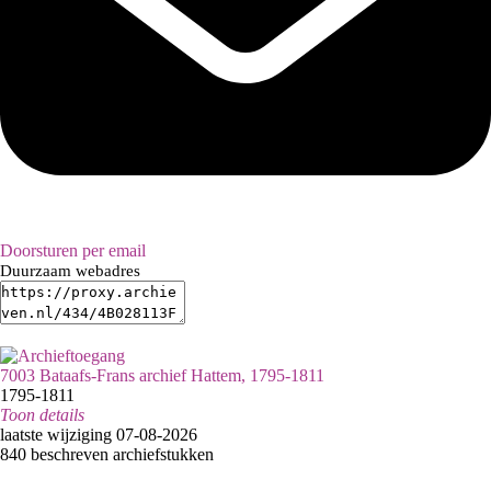
Doorsturen per email
Duurzaam webadres
7003 Bataafs-Frans archief Hattem, 1795-1811
1795-1811
Toon details
Datering
laatste wijziging 07-08-2026
:
1795-1811
840 beschreven archiefstukken
Inventaristitel: