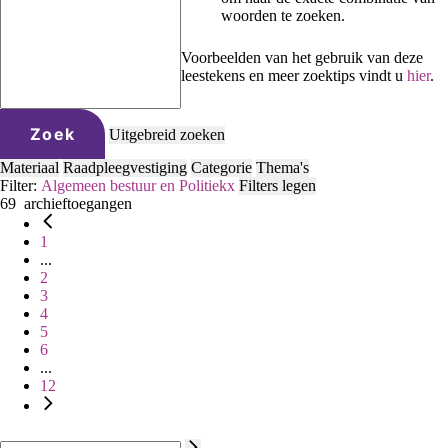
woorden te zoeken.
Voorbeelden van het gebruik van deze
leestekens en meer zoektips vindt u
hier
.
Zoek
Uitgebreid zoeken
Materiaal
Raadpleegvestiging
Categorie
Thema's
Filter:
Algemeen bestuur en Politiek
x
Filters legen
69
archieftoegangen
1
...
2
3
4
5
6
...
12