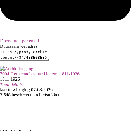
Doorsturen per email
Duurzaam webadres
7004 Gemeentebestuur Hattem, 1811-1926
1811-1926
Toon details
Datering
laatste wijziging 07-08-2026
:
1811-1926
3.548 beschreven archiefstukken
Raadpleegvestiging:
Epe
Inventaristitel:
29213 - Inventaris van het Nieuw Archief van de gemeente Hattem
1811-1926
Categorie: