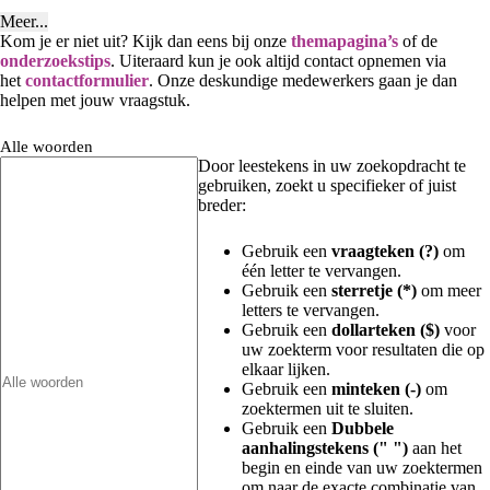
Meer...
Kom je er niet uit? Kijk dan eens bij onze
themapagina’s
of de
onderzoekstips
. Uiteraard kun je ook altijd contact opnemen via
het
contactformulier
. Onze deskundige medewerkers gaan je dan
helpen met jouw vraagstuk.
Alle woorden
Door leestekens in uw zoekopdracht te
gebruiken, zoekt u specifieker of juist
breder:
Gebruik een
vraagteken (?)
om
één letter te vervangen.
Gebruik een
sterretje (*)
om meer
letters te vervangen.
Gebruik een
dollarteken ($)
voor
uw zoekterm voor resultaten die op
elkaar lijken.
Gebruik een
minteken (-)
om
zoektermen uit te sluiten.
Gebruik een
Dubbele
aanhalingstekens (" ")
aan het
begin en einde van uw zoektermen
om naar de exacte combinatie van