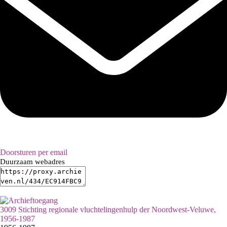
Doorsturen per email
Duurzaam webadres
3009 Stichting regionale vluchtelingenhulp der Noordwest-Veluwe,
1956-1987