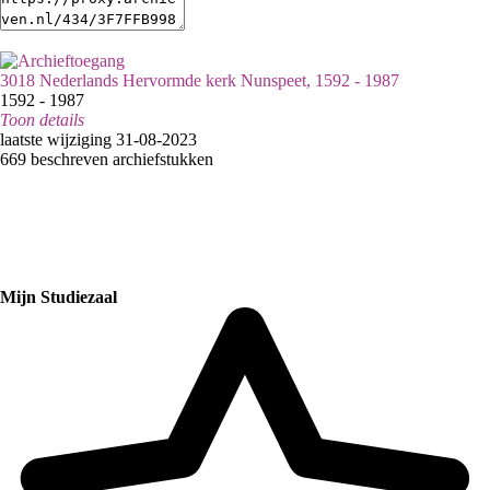
3018 Nederlands Hervormde kerk Nunspeet, 1592 - 1987
1592 - 1987
Toon details
Datering
laatste wijziging 31-08-2023
:
1592 - 1987
669 beschreven archiefstukken
Omvang
:
5m
Vestiging:
Nunspeet
Categorie:
Religie en Levensbeschouwing
Mijn Studiezaal