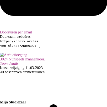
Doorsturen per email
Duurzaam webadres
3024 Nunspeets mannenkoor.
Toon details
Inventaristitel:
laatste wijziging 11-03-2023
Nunspeets mannenkoor
40 beschreven archiefstukken
Vestiging:
Nunspeet
Categorie:
Sport en Recreatie
Mijn Studiezaal