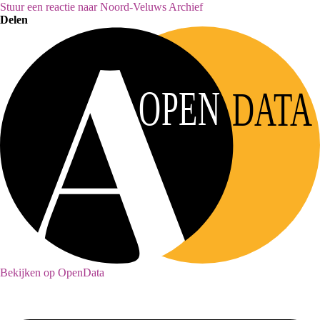
Stuur een reactie naar Noord-Veluws Archief
Delen
OPEN
DATA
Bekijken op OpenData