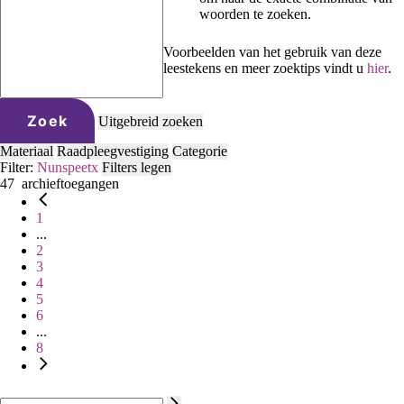
woorden te zoeken.
Voorbeelden van het gebruik van deze
leestekens en meer zoektips vindt u
hier
.
Zoek
Uitgebreid zoeken
Materiaal
Raadpleegvestiging
Categorie
Filter:
Nunspeet
x
Filters legen
47
archieftoegangen
1
...
2
3
4
5
6
...
8