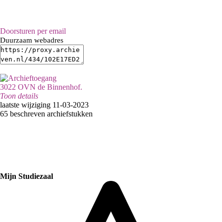
Doorsturen per email
Duurzaam webadres
3022 OVN de Binnenhof.
Toon details
Inventaristitel:
laatste wijziging 11-03-2023
OV de Binnenhof
65 beschreven archiefstukken
Vestiging:
Nunspeet
Categorie:
Industrie, Handel en Dienstensector
Mijn Studiezaal