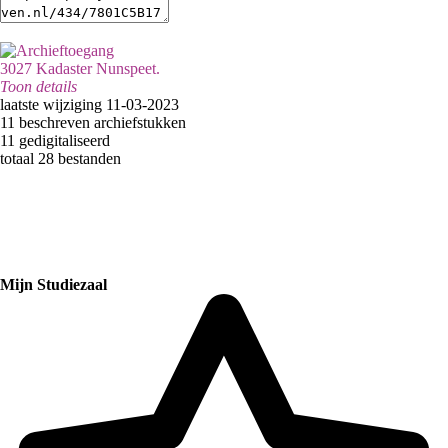
3027 Kadaster Nunspeet.
Toon details
Licentie:
laatste wijziging 11-03-2023
11 beschreven archiefstukken
Public Domain Dedication
11 gedigitaliseerd
Vestiging:
totaal 28 bestanden
Nunspeet
Categorie:
Eigendom, bezit en belastingen
Mijn Studiezaal