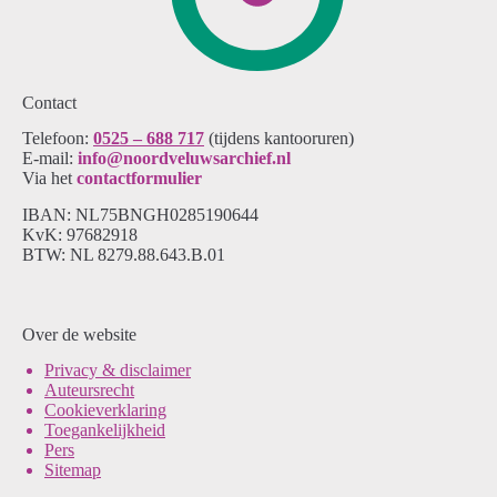
Contact
Telefoon:
0525 – 688 717
(tijdens kantooruren)
E-mail:
info@noordveluwsarchief.nl
Via het
contactformulier
IBAN: NL75BNGH0285190644
KvK: 97682918
BTW: NL 8279.88.643.B.01
Over de website
Pri
vacy & disclaimer
Auteursrecht
Cookieverklaring
Toegankelijkheid
Pers
Sitemap