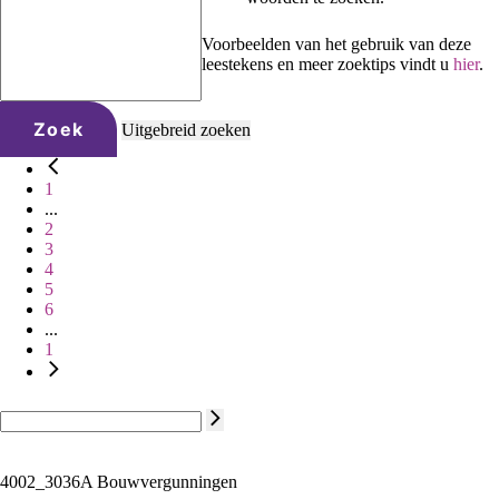
Voorbeelden van het gebruik van deze
leestekens en meer zoektips vindt u
hier
.
Zoek
Uitgebreid zoeken
1
...
2
3
4
5
6
...
1
4002_3036A Bouwvergunningen