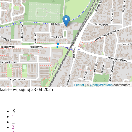
Leaflet
| ©
OpenStreetMap
contributors
laatste wijziging 23-04-2025
1
...
2