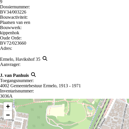
9
Dossiernummer:
BV34/003226
Bouwactiviteit:
Plaatsen van een
Bouwwerk:
kippenhok
Oude Orde:
BV72/023660
Adres:
Ermelo, Havikshof 35
Aanvrager:
J. van Panhuis
Toegangsnummer
:
4002 Gemeentebestuur Ermelo, 1913 - 1971
Inventarisnummer
:
3036A
+
−