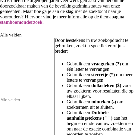
NoVA heeft de afgelopen jaren veel werk gemaakt van het online
doorzoekbaar maken van de bevolkingsadministraties van onze
gemeenten. Maar hoe ga je aan de slag met de zoektocht naar je
voorouders? Hiervoor vind je meer informatie op de themapagina
stamboomonderzoek
.
Alle velden
Door leestekens in uw zoekopdracht te
gebruiken, zoekt u specifieker of juist
breder:
Gebruik een
vraagteken (?)
om
één letter te vervangen.
Gebruik een
sterretje (*)
om meer
letters te vervangen.
Gebruik een
dollarteken ($)
voor
uw zoekterm voor resultaten die op
elkaar lijken.
Gebruik een
minteken (-)
om
zoektermen uit te sluiten.
Gebruik een
Dubbele
aanhalingstekens (" ")
aan het
begin en einde van uw zoektermen
om naar de exacte combinatie van
woorden te zoeken.