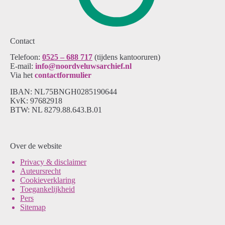
Contact
Telefoon:
0525 – 688 717
(tijdens kantooruren)
E-mail:
info@noordveluwsarchief.nl
Via het
contactformulier
IBAN: NL75BNGH0285190644
KvK: 97682918
BTW: NL 8279.88.643.B.01
Over de website
Pri
vacy & disclaimer
Auteursrecht
Cookieverklaring
Toegankelijkheid
Pers
Sitemap