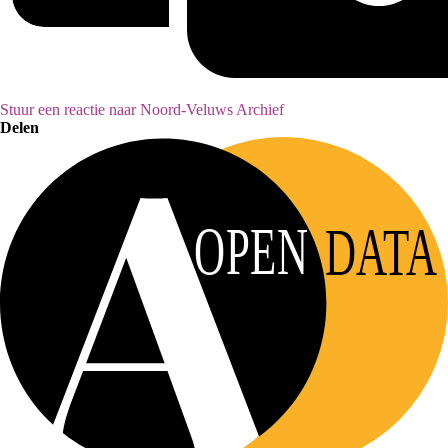
Stuur een reactie naar Noord-Veluws Archief
Delen
OPEN
DATA