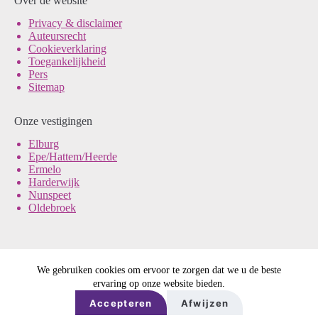
Over de website
Pri
vacy & disclaimer
Auteursrecht
Cookieverklaring
Toegankelijkheid
Pers
Sitemap
Onze vestigingen
Elburg
Epe/Hattem/Heerde
Ermelo
Harderwijk
Nunspeet
Oldebroek
We gebruiken cookies om ervoor te zorgen dat we u de beste
© Noord-Veluws Archief
ervaring op onze website bieden.
Ontwerp & sitebeheer door
DE REE
in samenwerking met
ForYou
Accepteren
Afwijzen
B.V.
en
Best4U