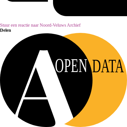
Stuur een reactie naar Noord-Veluws Archief
Delen
OPEN
DATA