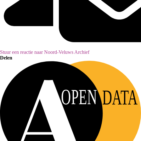
Stuur een reactie naar Noord-Veluws Archief
Delen
OPEN
DATA