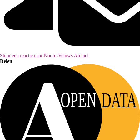
Stuur een reactie naar Noord-Veluws Archief
Delen
OPEN
DATA