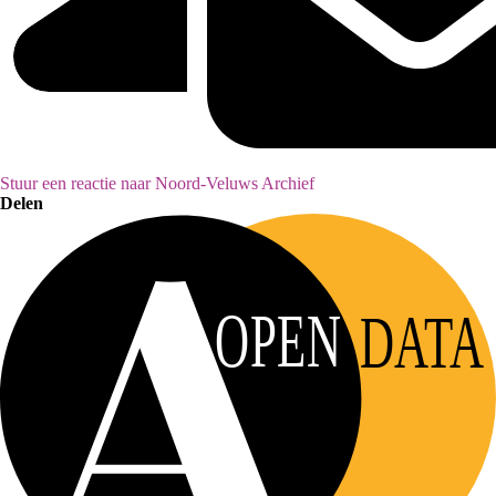
Stuur een reactie naar Noord-Veluws Archief
Delen
OPEN
DATA