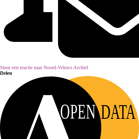
Stuur een reactie naar Noord-Veluws Archief
Delen
OPEN
DATA