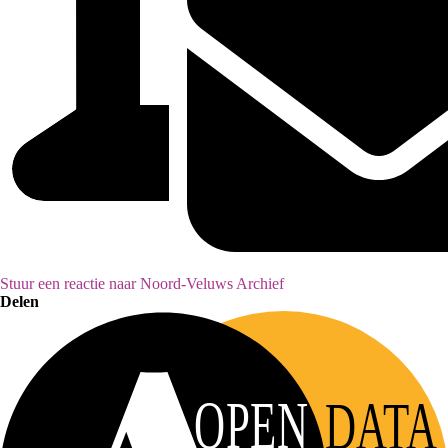
Stuur een reactie naar Noord-Veluws Archief
Delen
OPEN
DATA