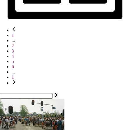
1
...
2
3
4
5
6
...
1