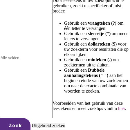
Door leestekens in uw zoekopdracht te
gebruiken, zoekt u specifieker of juist
breder:
Gebruik een
vraagteken (?)
om
één letter te vervangen.
Gebruik een
sterretje (*)
om meer
letters te vervangen.
Gebruik een
dollarteken ($)
voor
uw zoekterm voor resultaten die op
elkaar lijken.
Gebruik een
minteken (-)
om
zoektermen uit te sluiten.
Gebruik een
Dubbele
aanhalingstekens (" ")
aan het
begin en einde van uw zoektermen
om naar de exacte combinatie van
woorden te zoeken.
Voorbeelden van het gebruik van deze
leestekens en meer zoektips vindt u
hier
.
Zoek
Uitgebreid zoeken