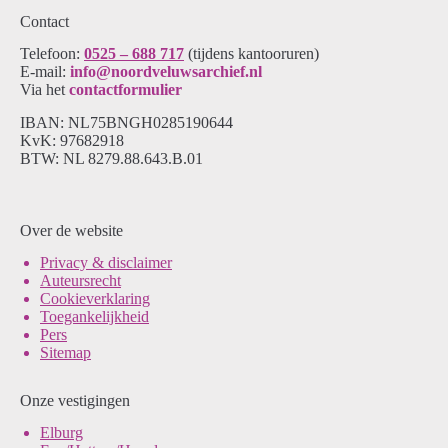
Contact
Telefoon:
0525 – 688 717
(tijdens kantooruren)
E-mail:
info@noordveluwsarchief.nl
Via het
contactformulier
IBAN: NL75BNGH0285190644
KvK: 97682918
BTW: NL 8279.88.643.B.01
Over de website
Pri
vacy & disclaimer
Auteursrecht
Cookieverklaring
Toegankelijkheid
Pers
Sitemap
Onze vestigingen
Elburg