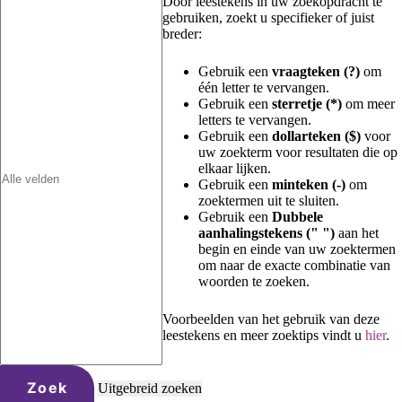
Door leestekens in uw zoekopdracht te
gebruiken, zoekt u specifieker of juist
breder:
Gebruik een
vraagteken (?)
om
één letter te vervangen.
Gebruik een
sterretje (*)
om meer
letters te vervangen.
Gebruik een
dollarteken ($)
voor
uw zoekterm voor resultaten die op
elkaar lijken.
Gebruik een
minteken (-)
om
zoektermen uit te sluiten.
Gebruik een
Dubbele
aanhalingstekens (" ")
aan het
begin en einde van uw zoektermen
om naar de exacte combinatie van
woorden te zoeken.
Voorbeelden van het gebruik van deze
leestekens en meer zoektips vindt u
hier
.
Zoek
Uitgebreid zoeken