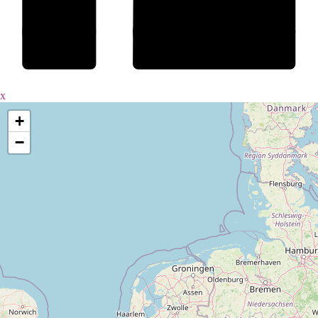
x
+
−