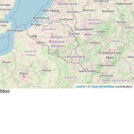
Leaflet
| ©
OpenStreetMap
contributors
Meer