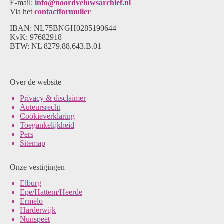
E-mail:
info@noordveluwsarchief.nl
Via het
contactformulier
IBAN: NL75BNGH0285190644
KvK: 97682918
BTW: NL 8279.88.643.B.01
Over de website
Pri
vacy & disclaimer
Auteursrecht
Cookieverklaring
Toegankelijkheid
Pers
Sitemap
Onze vestigingen
Elburg
Epe/Hattem/Heerde
Ermelo
Harderwijk
Nunspeet