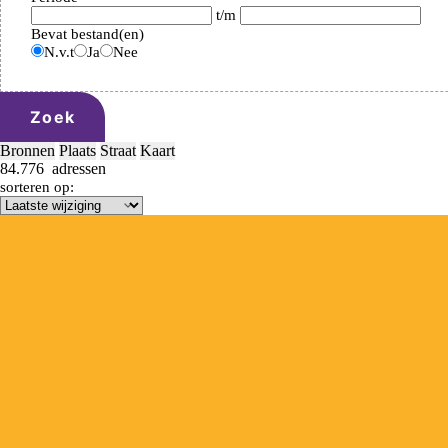
t/m
Bevat bestand(en)
N.v.t
Ja
Nee
Zoek
Bronnen
Plaats
Straat
Kaart
84.776
adressen
sorteren op: