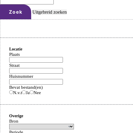
Zoek
Uitgebreid zoeken
Locatie
Plaats
Straat
Huisnummer
Bevat bestand(en)
N.v.t
Ja
Nee
Overige
Bron
Periode