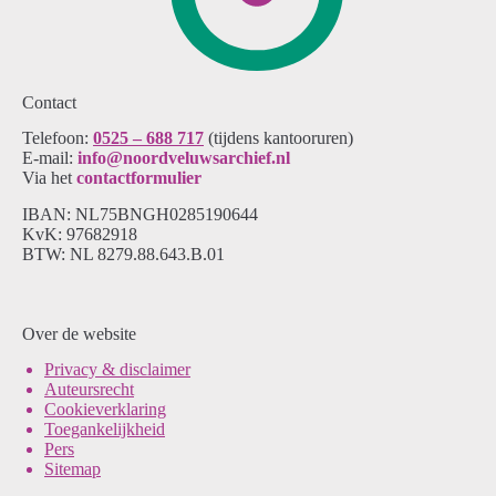
Contact
Telefoon:
0525 – 688 717
(tijdens kantooruren)
E-mail:
info@noordveluwsarchief.nl
Via het
contactformulier
IBAN: NL75BNGH0285190644
KvK: 97682918
BTW: NL 8279.88.643.B.01
Over de website
Pri
vacy & disclaimer
Auteursrecht
Cookieverklaring
Toegankelijkheid
Pers
Sitemap