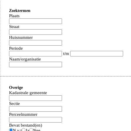
Zoektermen
Plaats
Straat
Huisnummer
Periode
t/m
Naam/organisatie
Overige
Kadastrale gemeente
Sectie
Perceelnummer
Bevat bestand(en)
N.v.t
Ja
Nee