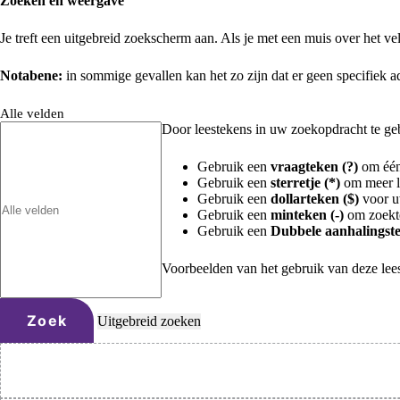
Zoeken en weergave
Je treft een uitgebreid zoekscherm aan. Als je met een muis over het vel
Notabene:
in sommige gevallen kan het zo zijn dat er geen specifiek 
Alle velden
Door leestekens in uw zoekopdracht te gebr
Gebruik een
vraagteken (?)
om één 
Gebruik een
sterretje (*)
om meer le
Gebruik een
dollarteken ($)
voor uw
Gebruik een
minteken (-)
om zoekte
Gebruik een
Dubbele aanhalingste
Voorbeelden van het gebruik van deze lee
Zoek
Uitgebreid zoeken