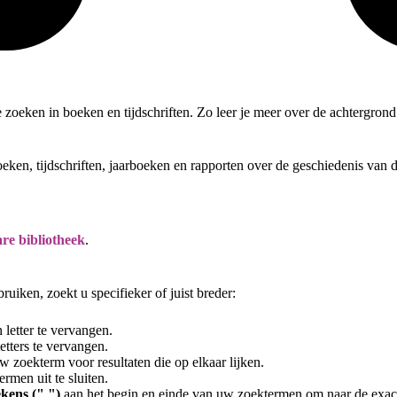
te zoeken in boeken en tijdschriften. Zo leer je meer over de achtergro
oeken, tijdschriften, jaarboeken en rapporten over de geschiedenis van
re bibliotheek
.
uiken, zoekt u specifieker of juist breder:
letter te vervangen.
tters te vervangen.
 zoekterm voor resultaten die op elkaar lijken.
rmen uit te sluiten.
kens (" ")
aan het begin en einde van uw zoektermen om naar de exac