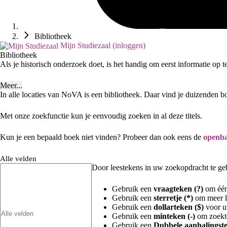
Bibliotheek
Mijn Studiezaal (inloggen)
Bibliotheek
Als je historisch onderzoek doet, is het handig om eerst informatie op 
Meer...
In alle locaties van NoVA is een bibliotheek. Daar vind je duizenden b
Met onze zoekfunctie kun je eenvoudig zoeken in al deze titels.
Kun je een bepaald boek niet vinden? Probeer dan ook eens de
openba
Alle velden
Door leestekens in uw zoekopdracht te gebr
Gebruik een
vraagteken (?)
om één 
Gebruik een
sterretje (*)
om meer le
Gebruik een
dollarteken ($)
voor uw
Gebruik een
minteken (-)
om zoekte
Gebruik een
Dubbele aanhalingste