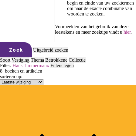
begin en einde van uw zoektermen
om naar de exacte combinatie van
woorden te zoeken.
Voorbeelden van het gebruik van deze
leestekens en meer zoektips vindt u
hier
.
Zoek
Uitgebreid zoeken
Soort
Vestiging
Thema
Betrokkene
Collectie
Filter:
Hans Timmerman
x
Filters legen
8
boeken en artikelen
sorteren op: