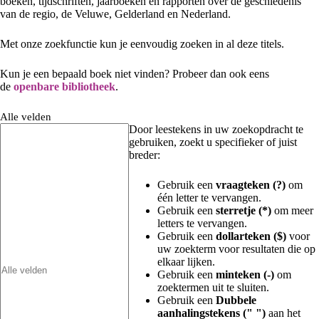
boeken, tijdschriften, jaarboeken en rapporten over de geschiedenis
van de regio, de Veluwe, Gelderland en Nederland.
Met onze zoekfunctie kun je eenvoudig zoeken in al deze titels.
Kun je een bepaald boek niet vinden? Probeer dan ook eens
de
openbare bibliotheek
.
Alle velden
Door leestekens in uw zoekopdracht te
gebruiken, zoekt u specifieker of juist
breder:
Gebruik een
vraagteken (?)
om
één letter te vervangen.
Gebruik een
sterretje (*)
om meer
letters te vervangen.
Gebruik een
dollarteken ($)
voor
uw zoekterm voor resultaten die op
elkaar lijken.
Gebruik een
minteken (-)
om
zoektermen uit te sluiten.
Gebruik een
Dubbele
aanhalingstekens (" ")
aan het