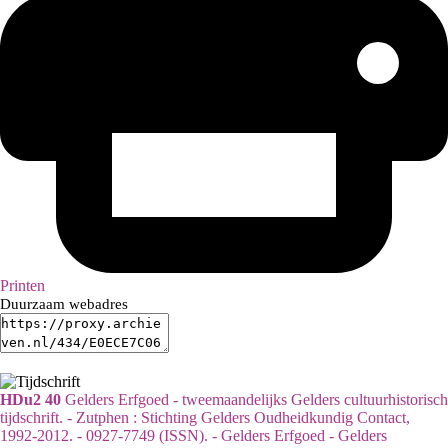
Printen
Duurzaam webadres
HDu2 40
Gelders Erfgoed - tweemaandelijks Gelders cultuurhistorisch
tijdschrift. - Zutphen : Stichting Gelders Oudheidkundig Contact,
1992-2012. - 0927-7749 (ISSN). - Gelders Erfgoed - Gelders