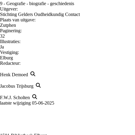
9 - Geografie - biografie - geschiedenis
Uitgever:
Stichting Gelders Oudheidkundig Contact
Plaats van uitgave:
Zutphen
Paginering:
32
Illustraties:
Ja
Vestiging:
Elburg
Redacteur:
Henk Demoed
Jacobus Trijsburg
F.W.J. Scholten
laatste wijziging 05-06-2025