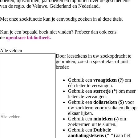
boeken, tijdschriften, jaarboeken en rapporten over de geschiedenis
van de regio, de Veluwe, Gelderland en Nederland.
Met onze zoekfunctie kun je eenvoudig zoeken in al deze titels.
Kun je een bepaald boek niet vinden? Probeer dan ook eens
de
openbare bibliotheek
.
Alle velden
Door leestekens in uw zoekopdracht te
gebruiken, zoekt u specifieker of juist
breder:
Gebruik een
vraagteken (?)
om
één letter te vervangen.
Gebruik een
sterretje (*)
om meer
letters te vervangen.
Gebruik een
dollarteken ($)
voor
uw zoekterm voor resultaten die op
elkaar lijken.
Gebruik een
minteken (-)
om
zoektermen uit te sluiten.
Gebruik een
Dubbele
aanhalingstekens (" ")
aan het