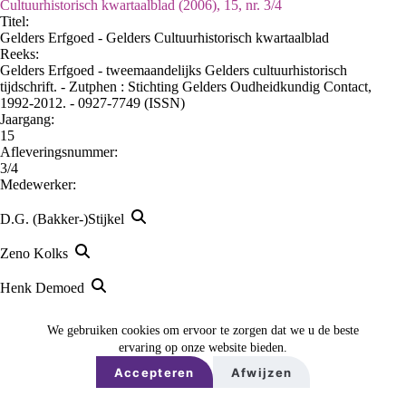
Cultuurhistorisch kwartaalblad (2006), 15, nr. 3/4
Titel:
Gelders Erfgoed - Gelders Cultuurhistorisch kwartaalblad
Reeks
:
Gelders Erfgoed - tweemaandelijks Gelders cultuurhistorisch
tijdschrift. - Zutphen : Stichting Gelders Oudheidkundig Contact,
1992-2012. - 0927-7749 (ISSN)
Jaargang:
15
Afleveringsnummer:
3/4
Medewerker:
D.G. (Bakker-)Stijkel
Zeno Kolks
Henk Demoed
Jan Harenberg
We gebruiken cookies om ervoor te zorgen dat we u de beste
ervaring op onze website bieden.
Antoon van Balveren
Accepteren
Afwijzen
Peter van Beek