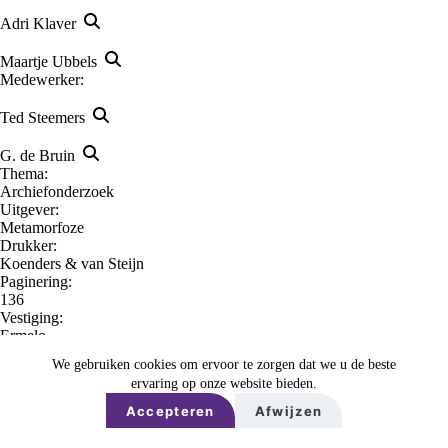
Adri Klaver
Maartje Ubbels
Medewerker:
Ted Steemers
G. de Bruin
Thema:
Archiefonderzoek
Uitgever:
Metamorfoze
Drukker:
Koenders & van Steijn
Paginering:
136
Vestiging:
Ermelo
laatste wijziging 27-11-2025
We gebruiken cookies om ervoor te zorgen dat we u de beste
ervaring op onze website bieden.
Accepteren
Afwijzen
1