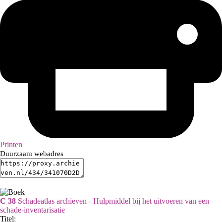
Printen
Duurzaam webadres
C 38
Schadeatlas archieven - Hulpmiddel bij het uitvoeren van een
schade-inventarisatie
Titel: