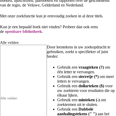
boeken, tijdschriften, jaarboeken en rapporten over de geschiedenis
van de regio, de Veluwe, Gelderland en Nederland.
Met onze zoekfunctie kun je eenvoudig zoeken in al deze titels.
Kun je een bepaald boek niet vinden? Probeer dan ook eens
de
openbare bibliotheek
.
Alle velden
Door leestekens in uw zoekopdracht te
gebruiken, zoekt u specifieker of juist
breder:
Gebruik een
vraagteken (?)
om
één letter te vervangen.
Gebruik een
sterretje (*)
om meer
letters te vervangen.
Gebruik een
dollarteken ($)
voor
uw zoekterm voor resultaten die op
elkaar lijken.
Gebruik een
minteken (-)
om
zoektermen uit te sluiten.
Gebruik een
Dubbele
aanhalingstekens (" ")
aan het