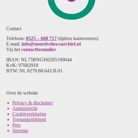
Contact
Telefoon:
0525 – 688 717
(tijdens kantooruren)
E-mail:
info@noordveluwsarchief.nl
Via het
contactformulier
IBAN: NL75BNGH0285190644
KvK: 97682918
BTW: NL 8279.88.643.B.01
Over de website
Pri
vacy & disclaimer
Auteursrecht
Cookieverklaring
Toegankelijkheid
Pers
Sitemap