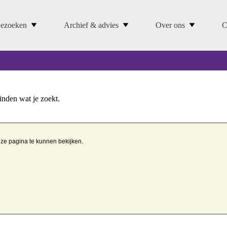
ezoeken
Archief & advies
Over ons
C
vinden wat je zoekt.
eze pagina te kunnen bekijken.