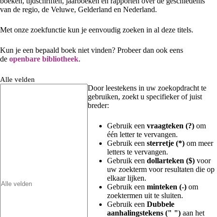
boeken, tijdschriften, jaarboeken en rapporten over de geschiedenis
van de regio, de Veluwe, Gelderland en Nederland.
Met onze zoekfunctie kun je eenvoudig zoeken in al deze titels.
Kun je een bepaald boek niet vinden? Probeer dan ook eens
de
openbare bibliotheek
.
Alle velden
Door leestekens in uw zoekopdracht te
gebruiken, zoekt u specifieker of juist
breder:
Gebruik een
vraagteken (?)
om
één letter te vervangen.
Gebruik een
sterretje (*)
om meer
letters te vervangen.
Gebruik een
dollarteken ($)
voor
uw zoekterm voor resultaten die op
elkaar lijken.
Gebruik een
minteken (-)
om
zoektermen uit te sluiten.
Gebruik een
Dubbele
aanhalingstekens (" ")
aan het