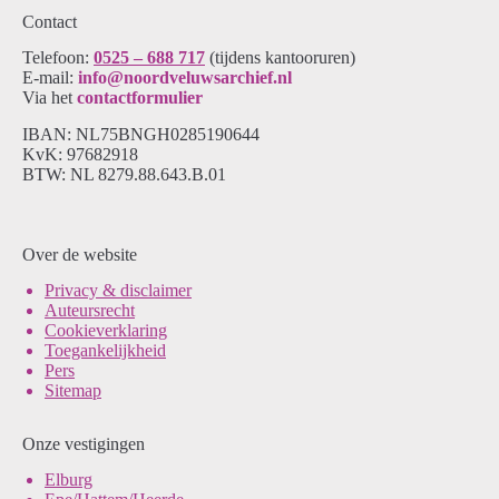
Contact
Telefoon:
0525 – 688 717
(tijdens kantooruren)
E-mail:
info@noordveluwsarchief.nl
Via het
contactformulier
IBAN: NL75BNGH0285190644
KvK: 97682918
BTW: NL 8279.88.643.B.01
Over de website
Pri
vacy & disclaimer
Auteursrecht
Cookieverklaring
Toegankelijkheid
Pers
Sitemap
Onze vestigingen
Elburg