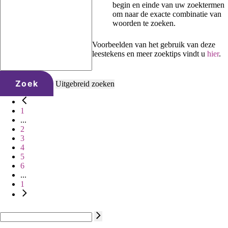
begin en einde van uw zoektermen
om naar de exacte combinatie van
woorden te zoeken.
Voorbeelden van het gebruik van deze
leestekens en meer zoektips vindt u
hier
.
Zoek
Uitgebreid zoeken
1
...
2
3
4
5
6
...
1