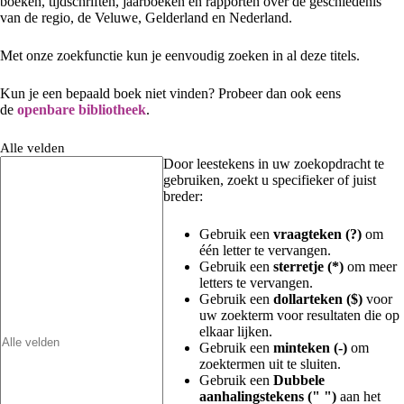
boeken, tijdschriften, jaarboeken en rapporten over de geschiedenis
van de regio, de Veluwe, Gelderland en Nederland.
Met onze zoekfunctie kun je eenvoudig zoeken in al deze titels.
Kun je een bepaald boek niet vinden? Probeer dan ook eens
de
openbare bibliotheek
.
Alle velden
Door leestekens in uw zoekopdracht te
gebruiken, zoekt u specifieker of juist
breder:
Gebruik een
vraagteken (?)
om
één letter te vervangen.
Gebruik een
sterretje (*)
om meer
letters te vervangen.
Gebruik een
dollarteken ($)
voor
uw zoekterm voor resultaten die op
elkaar lijken.
Gebruik een
minteken (-)
om
zoektermen uit te sluiten.
Gebruik een
Dubbele
aanhalingstekens (" ")
aan het