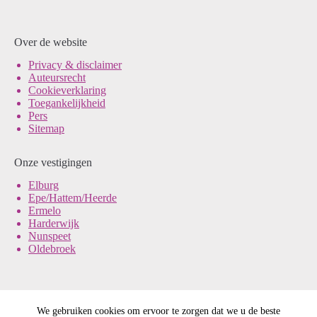
Over de website
Pri
vacy & disclaimer
Auteursrecht
Cookieverklaring
Toegankelijkheid
Pers
Sitemap
Onze vestigingen
Elburg
Epe/Hattem/Heerde
Ermelo
Harderwijk
Nunspeet
Oldebroek
We gebruiken cookies om ervoor te zorgen dat we u de beste
© Noord-Veluws Archief