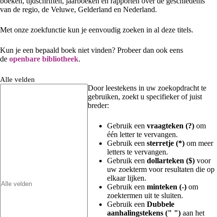
boeken, tijdschriften, jaarboeken en rapporten over de geschiedenis
van de regio, de Veluwe, Gelderland en Nederland.
Met onze zoekfunctie kun je eenvoudig zoeken in al deze titels.
Kun je een bepaald boek niet vinden? Probeer dan ook eens
de
openbare bibliotheek
.
Alle velden
Door leestekens in uw zoekopdracht te
gebruiken, zoekt u specifieker of juist
breder:
Gebruik een
vraagteken (?)
om
één letter te vervangen.
Gebruik een
sterretje (*)
om meer
letters te vervangen.
Gebruik een
dollarteken ($)
voor
uw zoekterm voor resultaten die op
elkaar lijken.
Gebruik een
minteken (-)
om
zoektermen uit te sluiten.
Gebruik een
Dubbele
aanhalingstekens (" ")
aan het