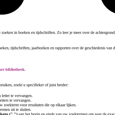
te zoeken in boeken en tijdschriften. Zo leer je meer over de achtergro
oeken, tijdschriften, jaarboeken en rapporten over de geschiedenis van
re bibliotheek
.
uiken, zoekt u specifieker of juist breder:
letter te vervangen.
tters te vervangen.
 zoekterm voor resultaten die op elkaar lijken.
rmen uit te sluiten.
kens (" ")
aan het begin en einde van uw zoektermen om naar de exac