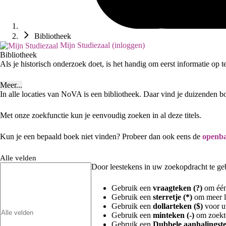
Bibliotheek
Mijn Studiezaal (inloggen)
Bibliotheek
Als je historisch onderzoek doet, is het handig om eerst informatie op 
Meer...
In alle locaties van NoVA is een bibliotheek. Daar vind je duizenden b
Met onze zoekfunctie kun je eenvoudig zoeken in al deze titels.
Kun je een bepaald boek niet vinden? Probeer dan ook eens de
openba
Alle velden
Door leestekens in uw zoekopdracht te gebr
Gebruik een
vraagteken (?)
om één 
Gebruik een
sterretje (*)
om meer le
Gebruik een
dollarteken ($)
voor uw
Gebruik een
minteken (-)
om zoekte
Gebruik een
Dubbele aanhalingste