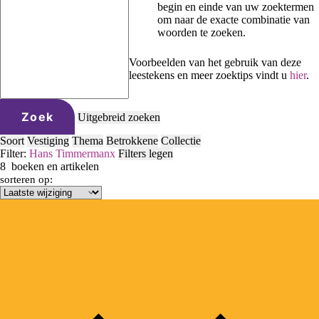
begin en einde van uw zoektermen
om naar de exacte combinatie van
woorden te zoeken.
Voorbeelden van het gebruik van deze
leestekens en meer zoektips vindt u
hier
.
Zoek
Uitgebreid zoeken
Soort
Vestiging
Thema
Betrokkene
Collectie
Filter:
Hans Timmerman
x
Filters legen
8
boeken en artikelen
sorteren op: