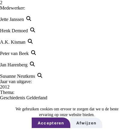
2
Medewerker:
Jette Janssen
Henk Demoed
A.K. Kisman
Peter van Beek
Jan Harenberg
Susanne Neutkens
Jaar van uitgave:
2012
Thema:
Geschiedenis Gelderland
UDC-code:
9 - Geografie - biografie - geschiedenis
We gebruiken cookies om ervoor te zorgen dat we u de beste
Uitgever:
ervaring op onze website bieden.
Gelders Erfgoed Platform
Accepteren
Afwijzen
Plaats van uitgave:
Zutphen