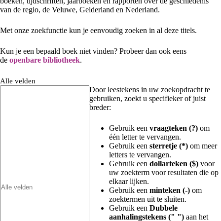
boeken, tijdschriften, jaarboeken en rapporten over de geschiedenis
van de regio, de Veluwe, Gelderland en Nederland.
Met onze zoekfunctie kun je eenvoudig zoeken in al deze titels.
Kun je een bepaald boek niet vinden? Probeer dan ook eens
de
openbare bibliotheek
.
Alle velden
Door leestekens in uw zoekopdracht te
gebruiken, zoekt u specifieker of juist
breder:
Gebruik een
vraagteken (?)
om
één letter te vervangen.
Gebruik een
sterretje (*)
om meer
letters te vervangen.
Gebruik een
dollarteken ($)
voor
uw zoekterm voor resultaten die op
elkaar lijken.
Gebruik een
minteken (-)
om
zoektermen uit te sluiten.
Gebruik een
Dubbele
aanhalingstekens (" ")
aan het