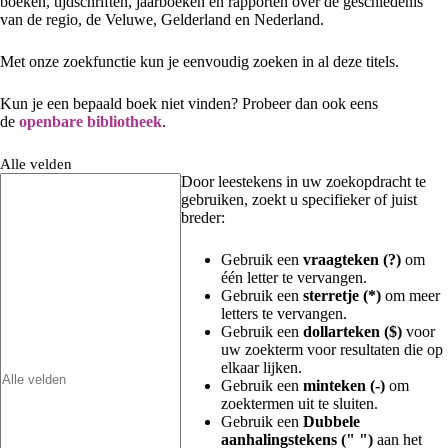
boeken, tijdschriften, jaarboeken en rapporten over de geschiedenis
van de regio, de Veluwe, Gelderland en Nederland.
Met onze zoekfunctie kun je eenvoudig zoeken in al deze titels.
Kun je een bepaald boek niet vinden? Probeer dan ook eens
de
openbare bibliotheek
.
Alle velden
Door leestekens in uw zoekopdracht te
gebruiken, zoekt u specifieker of juist
breder:
Gebruik een
vraagteken (?)
om
één letter te vervangen.
Gebruik een
sterretje (*)
om meer
letters te vervangen.
Gebruik een
dollarteken ($)
voor
uw zoekterm voor resultaten die op
elkaar lijken.
Gebruik een
minteken (-)
om
zoektermen uit te sluiten.
Gebruik een
Dubbele
aanhalingstekens (" ")
aan het