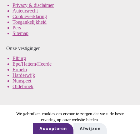
Pri
vacy & disclaimer
Auteursrecht
Cookieverklaring
Toegankelijkheid
Pers
Sitemap
Onze vestigingen
Elburg
Epe/Hattem/Heerde
Ermelo
Harderwijk
Nunspeet
Oldebroek
We gebruiken cookies om ervoor te zorgen dat we u de beste
© Noord-Veluws Archief
ervaring op onze website bieden.
Ontwerp & sitebeheer door
DE REE
in samenwerking met
ForYou
Accepteren
Afwijzen
B.V.
en
Best4U