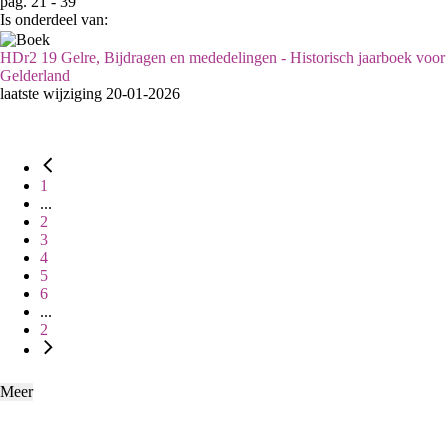
pag. 21 - 39
Is onderdeel van:
HDr2 19 Gelre, Bijdragen en mededelingen - Historisch jaarboek voor
Gelderland
laatste wijziging 20-01-2026
1
...
2
3
4
5
6
...
2
Meer