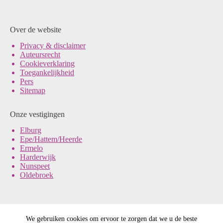
Over de website
Pri
vacy & disclaimer
Auteursrecht
Cookieverklaring
Toegankelijkheid
Pers
Sitemap
Onze vestigingen
Elburg
Epe/Hattem/Heerde
Ermelo
Harderwijk
Nunspeet
Oldebroek
We gebruiken cookies om ervoor te zorgen dat we u de beste
© Noord-Veluws Archief