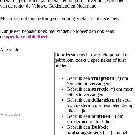
boeken, tijdschriften, jaarboeken en rapporten over de geschiedenis
van de regio, de Veluwe, Gelderland en Nederland.
Met onze zoekfunctie kun je eenvoudig zoeken in al deze titels.
Kun je een bepaald boek niet vinden? Probeer dan ook eens
de
openbare bibliotheek
.
Alle velden
Door leestekens in uw zoekopdracht te
gebruiken, zoekt u specifieker of juist
breder:
Gebruik een
vraagteken (?)
om
één letter te vervangen.
Gebruik een
sterretje (*)
om meer
letters te vervangen.
Gebruik een
dollarteken ($)
voor
uw zoekterm voor resultaten die op
elkaar lijken.
Gebruik een
minteken (-)
om
zoektermen uit te sluiten.
Gebruik een
Dubbele
aanhalingstekens (" ")
aan het