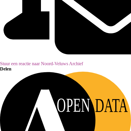
Stuur een reactie naar Noord-Veluws Archief
Delen
OPEN
DATA