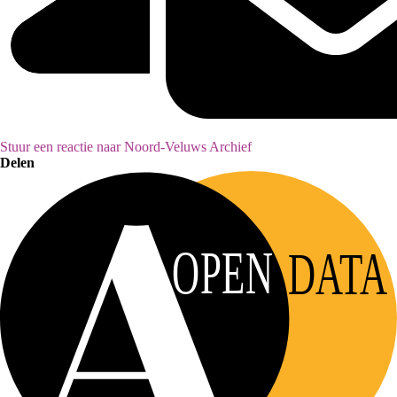
Stuur een reactie naar Noord-Veluws Archief
Delen
OPEN
DATA