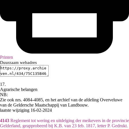
Printen
Duurzaam webadres
17.
Agrarische belangen
NB
:
Zie ook nrs. 4084-4085, en het archief van de afdeling Overveluwe
van de Geldersche Maatschappij van Landbouw.
laatste wijziging 16-02-2024
4143
Reglement tot wering en uitdelging der meikevers in de provincie
Gelderland, geapprobeerd bij K.B. van 23 feb. 1817, letter P. Gedrukt.