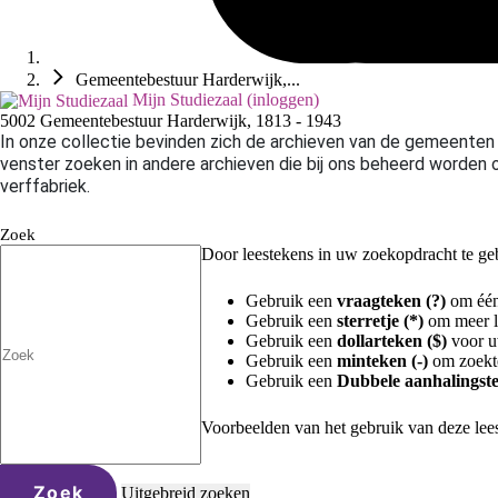
Gemeentebestuur Harderwijk,...
Mijn Studiezaal (inloggen)
5002 Gemeentebestuur Harderwijk, 1813 - 1943
In onze collectie bevinden zich de archieven van de gemeenten 
venster zoeken in andere archieven die bij ons beheerd worden of
verffabriek.
Zoek
Door leestekens in uw zoekopdracht te gebr
Gebruik een
vraagteken (?)
om één 
Gebruik een
sterretje (*)
om meer le
Gebruik een
dollarteken ($)
voor uw
Gebruik een
minteken (-)
om zoekte
Gebruik een
Dubbele aanhalingste
Voorbeelden van het gebruik van deze lee
Zoek
Uitgebreid zoeken