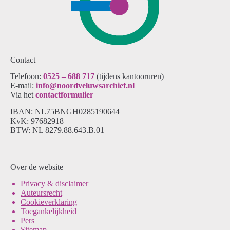
Contact
Telefoon:
0525 – 688 717
(tijdens kantooruren)
E-mail:
info@noordveluwsarchief.nl
Via het
contactformulier
IBAN: NL75BNGH0285190644
KvK: 97682918
BTW: NL 8279.88.643.B.01
Over de website
Pri
vacy & disclaimer
Auteursrecht
Cookieverklaring
Toegankelijkheid
Pers
Sitemap