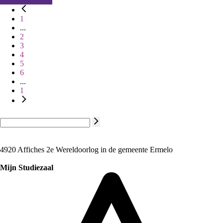
1
...
2
3
4
5
6
...
1
4920 Affiches 2e Wereldoorlog in de gemeente Ermelo
Mijn Studiezaal