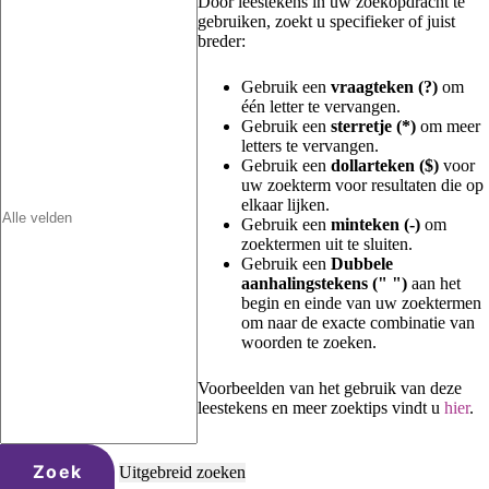
Door leestekens in uw zoekopdracht te
gebruiken, zoekt u specifieker of juist
breder:
Gebruik een
vraagteken (?)
om
één letter te vervangen.
Gebruik een
sterretje (*)
om meer
letters te vervangen.
Gebruik een
dollarteken ($)
voor
uw zoekterm voor resultaten die op
elkaar lijken.
Gebruik een
minteken (-)
om
zoektermen uit te sluiten.
Gebruik een
Dubbele
aanhalingstekens (" ")
aan het
begin en einde van uw zoektermen
om naar de exacte combinatie van
woorden te zoeken.
Voorbeelden van het gebruik van deze
leestekens en meer zoektips vindt u
hier
.
Zoek
Uitgebreid zoeken