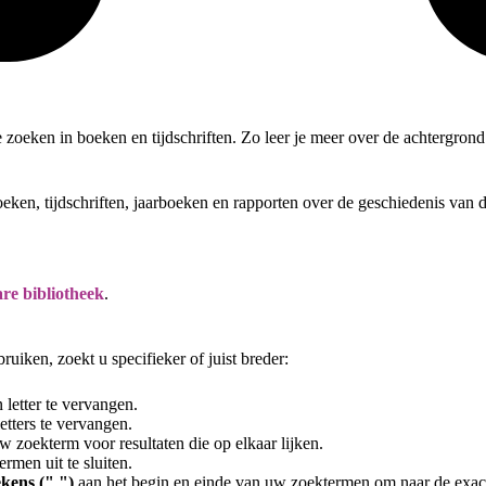
te zoeken in boeken en tijdschriften. Zo leer je meer over de achtergro
oeken, tijdschriften, jaarboeken en rapporten over de geschiedenis van
re bibliotheek
.
uiken, zoekt u specifieker of juist breder:
letter te vervangen.
tters te vervangen.
 zoekterm voor resultaten die op elkaar lijken.
rmen uit te sluiten.
kens (" ")
aan het begin en einde van uw zoektermen om naar de exac