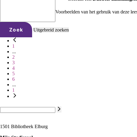
Voorbeelden van het gebruik van deze lee
Zoek
Uitgebreid zoeken
1
...
2
3
4
5
6
...
1
1501 Bibliotheek Elburg