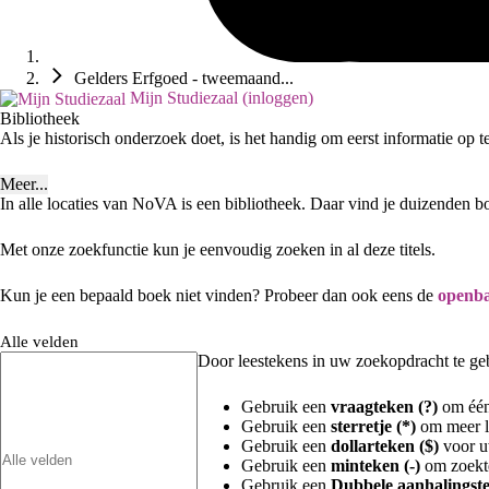
Gelders Erfgoed - tweemaand...
Mijn Studiezaal (inloggen)
Bibliotheek
Als je historisch onderzoek doet, is het handig om eerst informatie op 
Meer...
In alle locaties van NoVA is een bibliotheek. Daar vind je duizenden b
Met onze zoekfunctie kun je eenvoudig zoeken in al deze titels.
Kun je een bepaald boek niet vinden? Probeer dan ook eens de
openba
Alle velden
Door leestekens in uw zoekopdracht te gebr
Gebruik een
vraagteken (?)
om één 
Gebruik een
sterretje (*)
om meer le
Gebruik een
dollarteken ($)
voor uw
Gebruik een
minteken (-)
om zoekte
Gebruik een
Dubbele aanhalingste