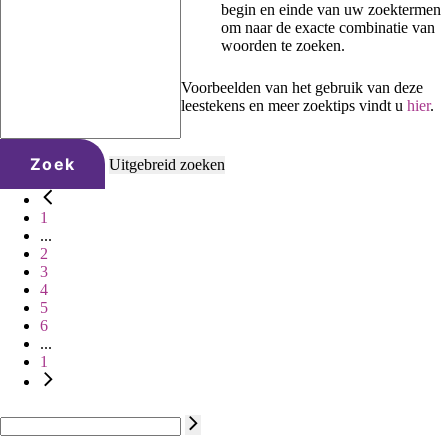
begin en einde van uw zoektermen
om naar de exacte combinatie van
woorden te zoeken.
Voorbeelden van het gebruik van deze
leestekens en meer zoektips vindt u
hier
.
Zoek
Uitgebreid zoeken
1
...
2
3
4
5
6
...
1