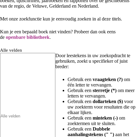
boeken, tijdschriften, jaarboeken en rapporten over de geschiedenis
van de regio, de Veluwe, Gelderland en Nederland.
Met onze zoekfunctie kun je eenvoudig zoeken in al deze titels.
Kun je een bepaald boek niet vinden? Probeer dan ook eens
de
openbare bibliotheek
.
Alle velden
Door leestekens in uw zoekopdracht te
gebruiken, zoekt u specifieker of juist
breder:
Gebruik een
vraagteken (?)
om
één letter te vervangen.
Gebruik een
sterretje (*)
om meer
letters te vervangen.
Gebruik een
dollarteken ($)
voor
uw zoekterm voor resultaten die op
elkaar lijken.
Gebruik een
minteken (-)
om
zoektermen uit te sluiten.
Gebruik een
Dubbele
aanhalingstekens (" ")
aan het