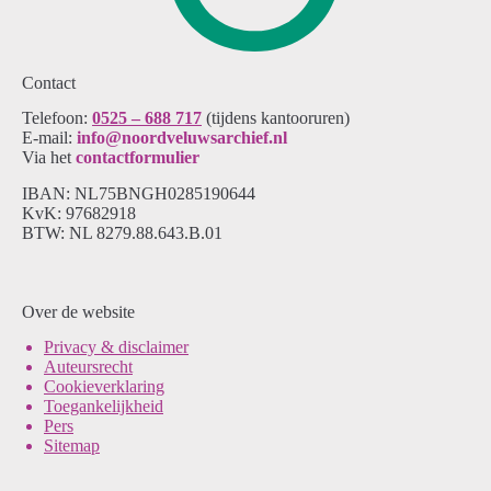
Contact
Telefoon:
0525 – 688 717
(tijdens kantooruren)
E-mail:
info@noordveluwsarchief.nl
Via het
contactformulier
IBAN: NL75BNGH0285190644
KvK: 97682918
BTW: NL 8279.88.643.B.01
Over de website
Pri
vacy & disclaimer
Auteursrecht
Cookieverklaring
Toegankelijkheid
Pers
Sitemap