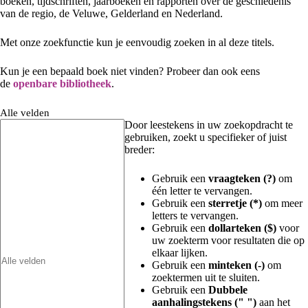
boeken, tijdschriften, jaarboeken en rapporten over de geschiedenis
van de regio, de Veluwe, Gelderland en Nederland.
Met onze zoekfunctie kun je eenvoudig zoeken in al deze titels.
Kun je een bepaald boek niet vinden? Probeer dan ook eens
de
openbare bibliotheek
.
Alle velden
Door leestekens in uw zoekopdracht te
gebruiken, zoekt u specifieker of juist
breder:
Gebruik een
vraagteken (?)
om
één letter te vervangen.
Gebruik een
sterretje (*)
om meer
letters te vervangen.
Gebruik een
dollarteken ($)
voor
uw zoekterm voor resultaten die op
elkaar lijken.
Gebruik een
minteken (-)
om
zoektermen uit te sluiten.
Gebruik een
Dubbele
aanhalingstekens (" ")
aan het