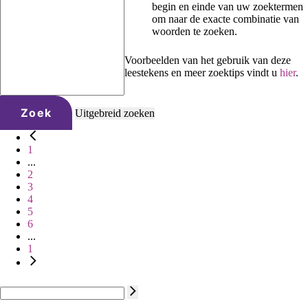
begin en einde van uw zoektermen
om naar de exacte combinatie van
woorden te zoeken.
Voorbeelden van het gebruik van deze
leestekens en meer zoektips vindt u
hier
.
Zoek
Uitgebreid zoeken
1
...
2
3
4
5
6
...
1