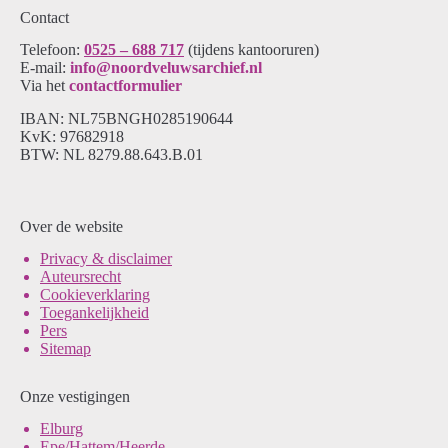
Contact
Telefoon:
0525 – 688 717
(tijdens kantooruren)
E-mail:
info@noordveluwsarchief.nl
Via het
contactformulier
IBAN: NL75BNGH0285190644
KvK: 97682918
BTW: NL 8279.88.643.B.01
Over de website
Pri
vacy & disclaimer
Auteursrecht
Cookieverklaring
Toegankelijkheid
Pers
Sitemap
Onze vestigingen
Elburg
Epe/Hattem/Heerde