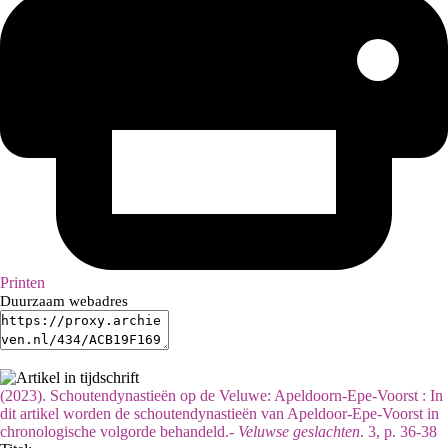
Printen
Duurzaam webadres
(2023). Schoutendynastieën op de Veluwe: Apeldoorn-Epe-Voorst : In
dit artikel worden de schoutendynastieën van Apeldoor-Epe-Voorst in
chronologische volgorde behandeld.-
Veluwse geslachten
. 3, p. 36-38