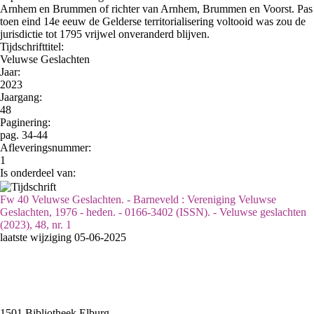
Arnhem en Brummen of richter van Arnhem, Brummen en Voorst. Pas
toen eind 14e eeuw de Gelderse territorialisering voltooid was zou de
jurisdictie tot 1795 vrijwel onveranderd blijven.
Tijdschrifttitel:
Veluwse Geslachten
Jaar:
2023
Jaargang:
48
Paginering:
pag. 34-44
Afleveringsnummer:
1
Is onderdeel van:
Fw 40 Veluwse Geslachten. - Barneveld : Vereniging Veluwse
Geslachten, 1976 - heden. - 0166-3402 (ISSN). - Veluwse geslachten
(2023), 48, nr. 1
laatste wijziging 05-06-2025
1501 Bibliotheek Elburg