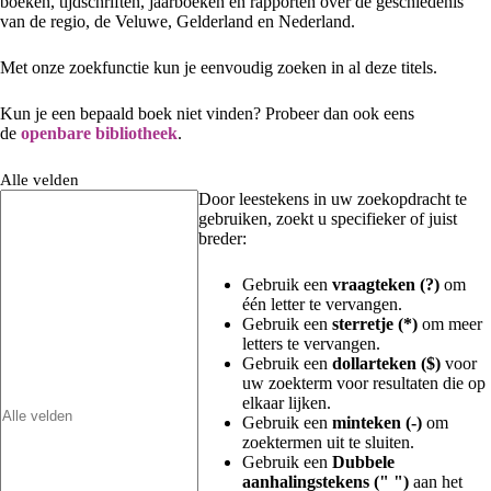
boeken, tijdschriften, jaarboeken en rapporten over de geschiedenis
van de regio, de Veluwe, Gelderland en Nederland.
Met onze zoekfunctie kun je eenvoudig zoeken in al deze titels.
Kun je een bepaald boek niet vinden? Probeer dan ook eens
de
openbare bibliotheek
.
Alle velden
Door leestekens in uw zoekopdracht te
gebruiken, zoekt u specifieker of juist
breder:
Gebruik een
vraagteken (?)
om
één letter te vervangen.
Gebruik een
sterretje (*)
om meer
letters te vervangen.
Gebruik een
dollarteken ($)
voor
uw zoekterm voor resultaten die op
elkaar lijken.
Gebruik een
minteken (-)
om
zoektermen uit te sluiten.
Gebruik een
Dubbele
aanhalingstekens (" ")
aan het