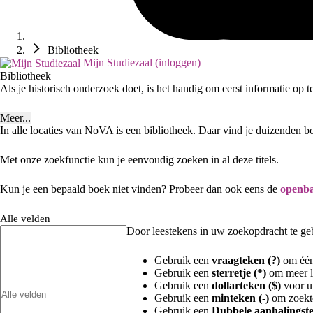
Bibliotheek
Mijn Studiezaal (inloggen)
Bibliotheek
Als je historisch onderzoek doet, is het handig om eerst informatie op 
Meer...
In alle locaties van NoVA is een bibliotheek. Daar vind je duizenden b
Met onze zoekfunctie kun je eenvoudig zoeken in al deze titels.
Kun je een bepaald boek niet vinden? Probeer dan ook eens de
openba
Alle velden
Door leestekens in uw zoekopdracht te gebr
Gebruik een
vraagteken (?)
om één 
Gebruik een
sterretje (*)
om meer le
Gebruik een
dollarteken ($)
voor uw
Gebruik een
minteken (-)
om zoekte
Gebruik een
Dubbele aanhalingste