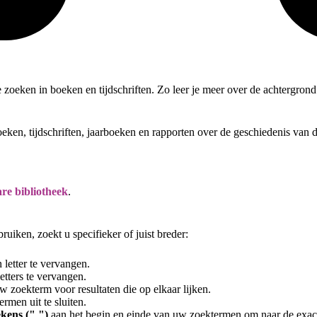
te zoeken in boeken en tijdschriften. Zo leer je meer over de achtergro
oeken, tijdschriften, jaarboeken en rapporten over de geschiedenis van
re bibliotheek
.
uiken, zoekt u specifieker of juist breder:
letter te vervangen.
tters te vervangen.
 zoekterm voor resultaten die op elkaar lijken.
rmen uit te sluiten.
kens (" ")
aan het begin en einde van uw zoektermen om naar de exac