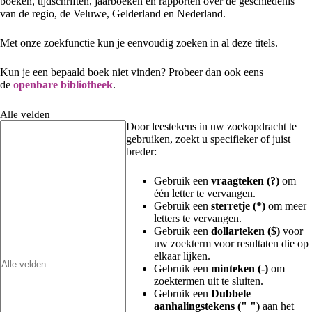
boeken, tijdschriften, jaarboeken en rapporten over de geschiedenis
van de regio, de Veluwe, Gelderland en Nederland.
Met onze zoekfunctie kun je eenvoudig zoeken in al deze titels.
Kun je een bepaald boek niet vinden? Probeer dan ook eens
de
openbare bibliotheek
.
Alle velden
Door leestekens in uw zoekopdracht te
gebruiken, zoekt u specifieker of juist
breder:
Gebruik een
vraagteken (?)
om
één letter te vervangen.
Gebruik een
sterretje (*)
om meer
letters te vervangen.
Gebruik een
dollarteken ($)
voor
uw zoekterm voor resultaten die op
elkaar lijken.
Gebruik een
minteken (-)
om
zoektermen uit te sluiten.
Gebruik een
Dubbele
aanhalingstekens (" ")
aan het