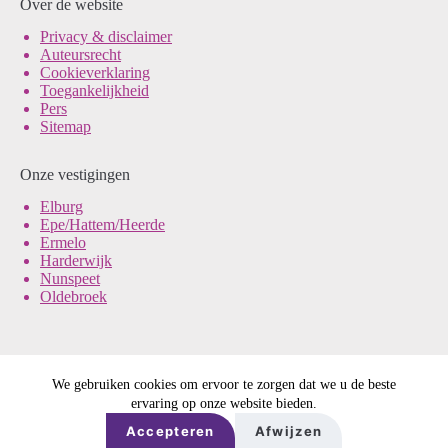
Over de website
Pri
vacy & disclaimer
Auteursrecht
Cookieverklaring
Toegankelijkheid
Pers
Sitemap
Onze vestigingen
Elburg
Epe/Hattem/Heerde
Ermelo
Harderwijk
Nunspeet
Oldebroek
We gebruiken cookies om ervoor te zorgen dat we u de beste
© Noord-Veluws Archief
ervaring op onze website bieden.
Ontwerp & sitebeheer door
DE REE
in samenwerking met
ForYou
Accepteren
Afwijzen
B.V.
en
Best4U