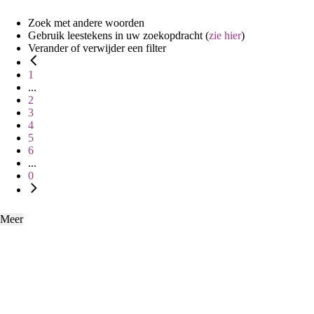
Zoek met andere woorden
Gebruik leestekens in uw zoekopdracht (
zie hier
)
Verander of verwijder een filter
1
...
2
3
4
5
6
...
0
Meer