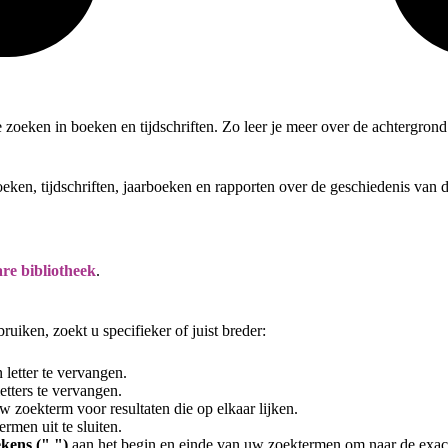
te zoeken in boeken en tijdschriften. Zo leer je meer over de achtergro
oeken, tijdschriften, jaarboeken en rapporten over de geschiedenis van
re bibliotheek
.
uiken, zoekt u specifieker of juist breder:
letter te vervangen.
tters te vervangen.
 zoekterm voor resultaten die op elkaar lijken.
rmen uit te sluiten.
kens (" ")
aan het begin en einde van uw zoektermen om naar de exac