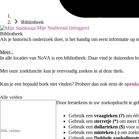
Bibliotheek
Mijn Studiezaal (inloggen)
Bibliotheek
Als je historisch onderzoek doet, is het handig om eerst informatie op 
Meer...
In alle locaties van NoVA is een bibliotheek. Daar vind je duizenden b
Met onze zoekfunctie kun je eenvoudig zoeken in al deze titels.
Kun je een bepaald boek niet vinden? Probeer dan ook eens de
openba
Alle velden
Door leestekens in uw zoekopdracht te gebr
Gebruik een
vraagteken (?)
om één 
Gebruik een
sterretje (*)
om meer le
Gebruik een
dollarteken ($)
voor uw
Gebruik een
minteken (-)
om zoekte
Gebruik een
Dubbele aanhalingste