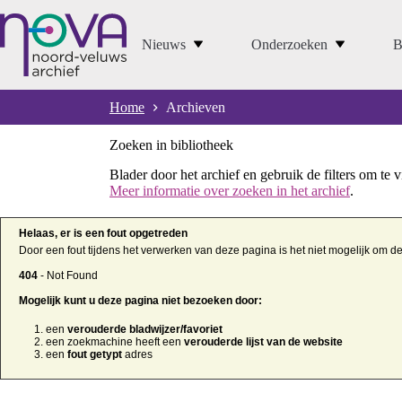
Ga
naar
de
Nieuws
Onderzoeken
B
inhoud
Home
Archieven
Zoeken in bibliotheek
Blader door het archief en gebruik de filters om te 
Meer informatie over zoeken in het archief
.
Helaas, er is een fout opgetreden
Door een fout tijdens het verwerken van deze pagina is het niet mogelijk om d
404
- Not Found
Mogelijk kunt u deze pagina niet bezoeken door:
een
verouderde bladwijzer/favoriet
een zoekmachine heeft een
verouderde lijst van de website
een
fout getypt
adres