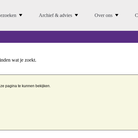
ezoeken
Archief & advies
Over ons
C
vinden wat je zoekt.
eze pagina te kunnen bekijken.