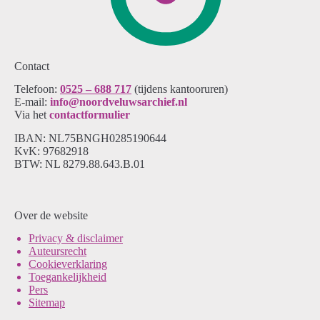
Contact
Telefoon:
0525 – 688 717
(tijdens kantooruren)
E-mail:
info@noordveluwsarchief.nl
Via het
contactformulier
IBAN: NL75BNGH0285190644
KvK: 97682918
BTW: NL 8279.88.643.B.01
Over de website
Pri
vacy & disclaimer
Auteursrecht
Cookieverklaring
Toegankelijkheid
Pers
Sitemap