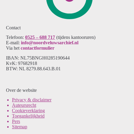
Contact
Telefoon:
0525 – 688 717
(tijdens kantooruren)
E-mail:
info@noordveluwsarchief.nl
Via het
contactformulier
IBAN: NL75BNGH0285190644
KvK: 97682918
BTW: NL 8279.88.643.B.01
Over de website
Pri
vacy & disclaimer
Auteursrecht
Cookieverklaring
Toegankelijkheid
Pers
Sitemap