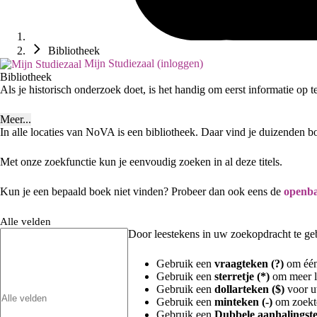
Bibliotheek
Mijn Studiezaal (inloggen)
Bibliotheek
Als je historisch onderzoek doet, is het handig om eerst informatie op 
Meer...
In alle locaties van NoVA is een bibliotheek. Daar vind je duizenden b
Met onze zoekfunctie kun je eenvoudig zoeken in al deze titels.
Kun je een bepaald boek niet vinden? Probeer dan ook eens de
openba
Alle velden
Door leestekens in uw zoekopdracht te gebr
Gebruik een
vraagteken (?)
om één 
Gebruik een
sterretje (*)
om meer le
Gebruik een
dollarteken ($)
voor uw
Gebruik een
minteken (-)
om zoekte
Gebruik een
Dubbele aanhalingste