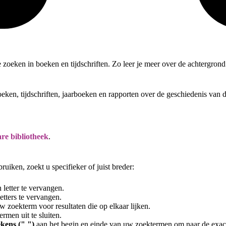
te zoeken in boeken en tijdschriften. Zo leer je meer over de achtergro
oeken, tijdschriften, jaarboeken en rapporten over de geschiedenis van
re bibliotheek
.
uiken, zoekt u specifieker of juist breder:
letter te vervangen.
tters te vervangen.
 zoekterm voor resultaten die op elkaar lijken.
rmen uit te sluiten.
kens (" ")
aan het begin en einde van uw zoektermen om naar de exac