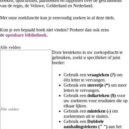
boeken, tijdschriften, jaarboeken en rapporten over de geschiedenis
van de regio, de Veluwe, Gelderland en Nederland.
Met onze zoekfunctie kun je eenvoudig zoeken in al deze titels.
Kun je een bepaald boek niet vinden? Probeer dan ook eens
de
openbare bibliotheek
.
Alle velden
Door leestekens in uw zoekopdracht te
gebruiken, zoekt u specifieker of juist
breder:
Gebruik een
vraagteken (?)
om
één letter te vervangen.
Gebruik een
sterretje (*)
om meer
letters te vervangen.
Gebruik een
dollarteken ($)
voor
uw zoekterm voor resultaten die op
elkaar lijken.
Gebruik een
minteken (-)
om
zoektermen uit te sluiten.
Gebruik een
Dubbele
aanhalingstekens (" ")
aan het