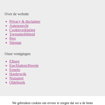
Over de website
Pri
vacy & disclaimer
Auteursrecht
Cookieverklaring
Toegankelijkheid
Pers
Sitemap
Onze vestigingen
Elburg
Epe/Hattem/Heerde
Ermelo
Harderwijk
Nunspeet
Oldebroek
We gebruiken cookies om ervoor te zorgen dat we u de beste
© Noord-Veluws Archief