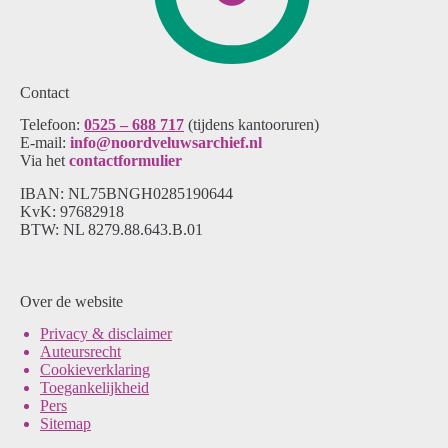
Contact
Telefoon:
0525 – 688 717
(tijdens kantooruren)
E-mail:
info@noordveluwsarchief.nl
Via het
contactformulier
IBAN: NL75BNGH0285190644
KvK: 97682918
BTW: NL 8279.88.643.B.01
Over de website
Pri
vacy & disclaimer
Auteursrecht
Cookieverklaring
Toegankelijkheid
Pers
Sitemap