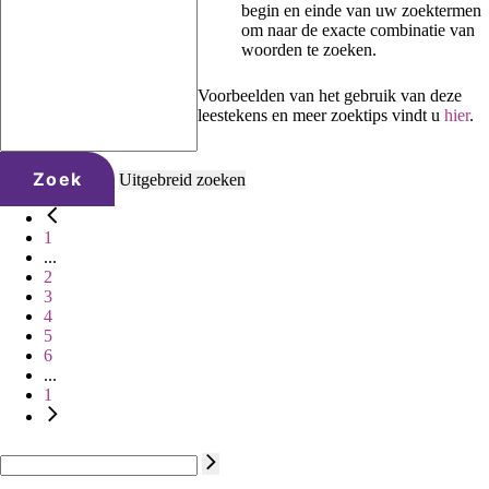
begin en einde van uw zoektermen
om naar de exacte combinatie van
woorden te zoeken.
Voorbeelden van het gebruik van deze
leestekens en meer zoektips vindt u
hier
.
Zoek
Uitgebreid zoeken
1
...
2
3
4
5
6
...
1