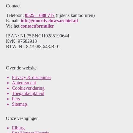
Contact
Telefoon:
0525 – 688 717
(tijdens kantooruren)
E-mail:
info@noordveluwsarchief.nl
Via het
contactformulier
IBAN: NL75BNGH0285190644
KvK: 97682918
BTW: NL 8279.88.643.B.01
Over de website
Pri
vacy & disclaimer
Auteursrecht
Cookieverklaring
Toegankelijkheid
Pers
Sitemap
Onze vestigingen
Elburg