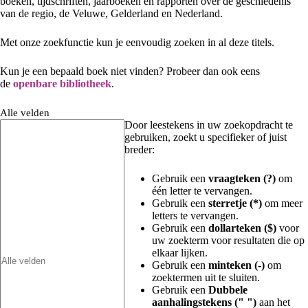
boeken, tijdschriften, jaarboeken en rapporten over de geschiedenis
van de regio, de Veluwe, Gelderland en Nederland.
Met onze zoekfunctie kun je eenvoudig zoeken in al deze titels.
Kun je een bepaald boek niet vinden? Probeer dan ook eens
de
openbare bibliotheek
.
Alle velden
Door leestekens in uw zoekopdracht te
gebruiken, zoekt u specifieker of juist
breder:
Gebruik een
vraagteken (?)
om
één letter te vervangen.
Gebruik een
sterretje (*)
om meer
letters te vervangen.
Gebruik een
dollarteken ($)
voor
uw zoekterm voor resultaten die op
elkaar lijken.
Gebruik een
minteken (-)
om
zoektermen uit te sluiten.
Gebruik een
Dubbele
aanhalingstekens (" ")
aan het