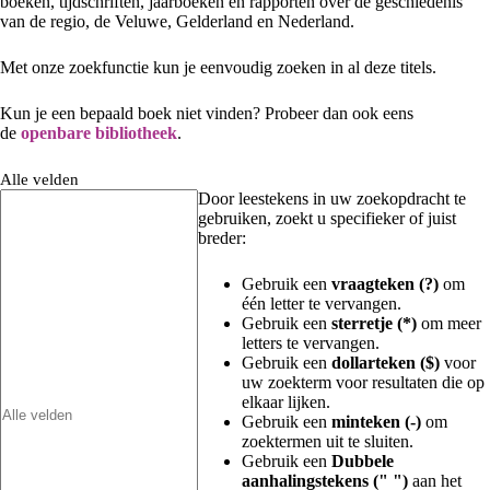
boeken, tijdschriften, jaarboeken en rapporten over de geschiedenis
van de regio, de Veluwe, Gelderland en Nederland.
Met onze zoekfunctie kun je eenvoudig zoeken in al deze titels.
Kun je een bepaald boek niet vinden? Probeer dan ook eens
de
openbare bibliotheek
.
Alle velden
Door leestekens in uw zoekopdracht te
gebruiken, zoekt u specifieker of juist
breder:
Gebruik een
vraagteken (?)
om
één letter te vervangen.
Gebruik een
sterretje (*)
om meer
letters te vervangen.
Gebruik een
dollarteken ($)
voor
uw zoekterm voor resultaten die op
elkaar lijken.
Gebruik een
minteken (-)
om
zoektermen uit te sluiten.
Gebruik een
Dubbele
aanhalingstekens (" ")
aan het