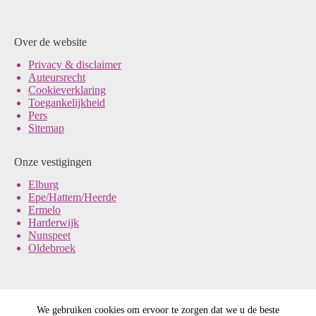
Over de website
Pri
vacy & disclaimer
Auteursrecht
Cookieverklaring
Toegankelijkheid
Pers
Sitemap
Onze vestigingen
Elburg
Epe/Hattem/Heerde
Ermelo
Harderwijk
Nunspeet
Oldebroek
We gebruiken cookies om ervoor te zorgen dat we u de beste
© Noord-Veluws Archief