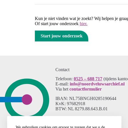
Kun je niet vinden wat je zoekt? Wij helpen je gra
Of start jouw onderzoek
hier.
Start jouw onderzoek
Contact
Telefoon:
0525 – 688 717
(tijdens kant
E-mail:
info@noordveluwsarchief.nl
Via het
contactformulier
IBAN: NL75BNGH0285190644
KvK: 97682918
BTW: NL 8279.88.643.B.01
We gebruiken cookies om ervoor te zorgen dat we u de