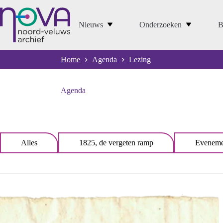
Ga
naar
de
Nieuws
Onderzoeken
B
inhoud
Home
Agenda
Lezing
Agenda
Alles
1825, de vergeten ramp
Eveneme