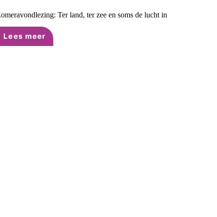
omeravondlezing: Ter land, ter zee en soms de lucht in
Lees meer
Zomeravondlezing:
Ter
land,
ter
zee
en
soms
de
lucht
in