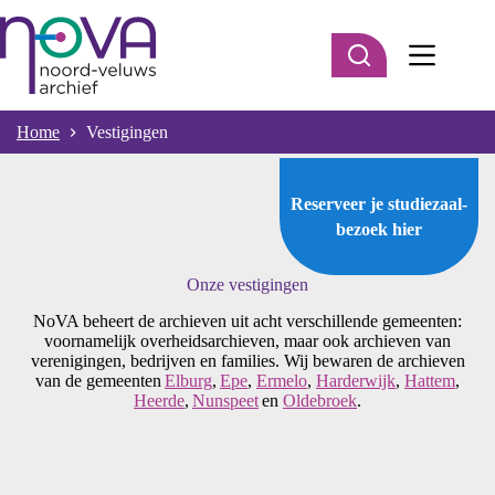
Ga
naar
de
inhoud
Home
Vestigingen
Reserveer je studiezaal-
bezoek
hier
Onze vestigingen
NoVA beheert de archieven uit acht verschillende gemeenten:
voornamelijk overheidsarchieven, maar ook archieven van
verenigingen, bedrijven en families. Wij bewaren de archieven
van de gemeenten
Elburg
,
Epe
,
Ermelo
,
Harderwijk
,
Hattem
,
Heerde
,
Nunspeet
en
Oldebroek
.