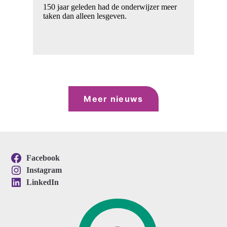
Wi
150 jaar geleden had de onderwijzer meer
la
taken dan alleen lesgeven.
Meer nieuws
Facebook
Instagram
LinkedIn