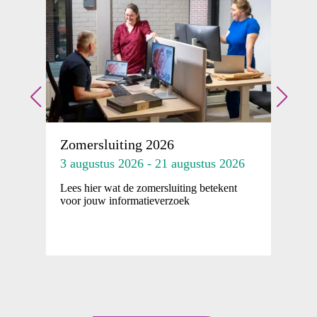
Z
z
2
Zomersluiting 2026
La
mp
3 augustus 2026 - 21 augustus 2026
re
Lees hier wat de zomersluiting betekent
voor jouw informatieverzoek
n