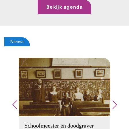
Bekijk agenda
Nieuws
S
w
Schoolmeester en doodgraver