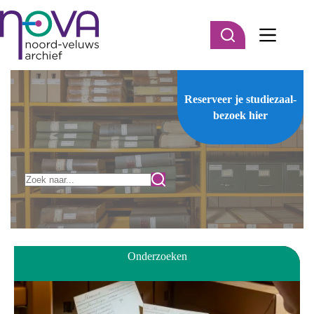
Ga
naar
de
inhoud
Reserveer je studiezaal-
bezoek
hier
Onderzoeken