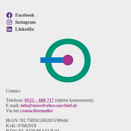
Facebook
Instagram
LinkedIn
Contact
Telefoon:
0525 – 688 717
(tijdens kantooruren)
E-mail:
info@noordveluwsarchief.nl
Via het
contactformulier
IBAN: NL75BNGH0285190644
KvK: 97682918
BTW: NL 8279.88.643.B.01